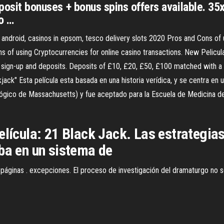
Deposit bonuses + bonus spins offers available. 3
o …
 android, casinos in epsom, tesco delivery slots 2020 Pros and Cons of 
 of using Cryptocurrencies for online casino transactions. New Pelicul
 sign-up and deposits. Deposits of £10, £20, £50, £100 matched with a
ckjack" Esta película esta basada en una historia verídica, y se centra e
nológico de Massachusetts) y fue aceptado para la Escuela de Medicina d
elícula: 21 Black Jack. Las estrategia
aba en un sistema de
9 páginas . excepciones. El proceso de investigación del dramaturgo no 