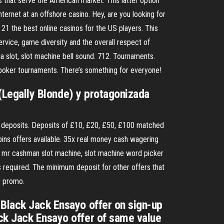
 that serve the American market. This latter option
nternet at an offshore casino. Hey, are you looking for
1 the best online casinos for the US players. This
ervice, game diversity and the overall respect of
a slot, slot machine bell sound. 712. Tournaments.
e poker tournaments. There’s something for everyone!
 (Legally Blonde) y protagonizada
d deposits. Deposits of £10, £20, £50, £100 matched
pins offers available. 35x real money cash wagering
u mr cashman slot machine, slot machine word picker
required. The minimum deposit for other offers that
c promo.
 Black Jack Ensayo offer on sign-up
ck Jack Ensayo offer of same value