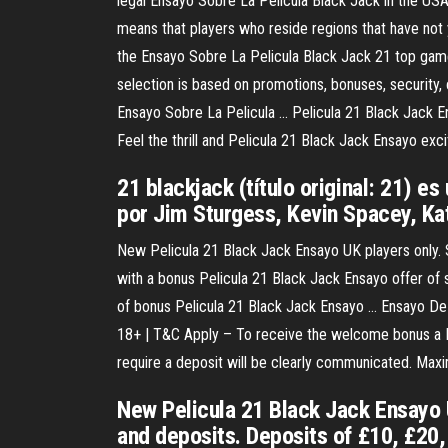
legal Ensayo Sobre La Pelicula Black Jack in the USA
means that players who reside regions that have not ye
the Ensayo Sobre La Pelicula Black Jack 21 top game
selection is based on promotions, bonuses, security, 
Ensayo Sobre La Pelicula … Pelicula 21 Black Jack Ens
Feel the thrill and Pelicula 21 Black Jack Ensayo ex
21 blackjack (título original: 21) e
por Jim Sturgess, Kevin Spacey, Ka
New Pelicula 21 Black Jack Ensayo UK players only. 
with a bonus Pelicula 21 Black Jack Ensayo offer of 
of bonus Pelicula 21 Black Jack Ensayo … Ensayo De 
18+ | T&C Apply – To receive the welcome bonus a E
require a deposit will be clearly communicated. Max
New Pelicula 21 Black Jack Ensayo U
and deposits. Deposits of £10, £20