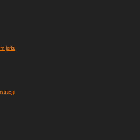
ym jorku
strację