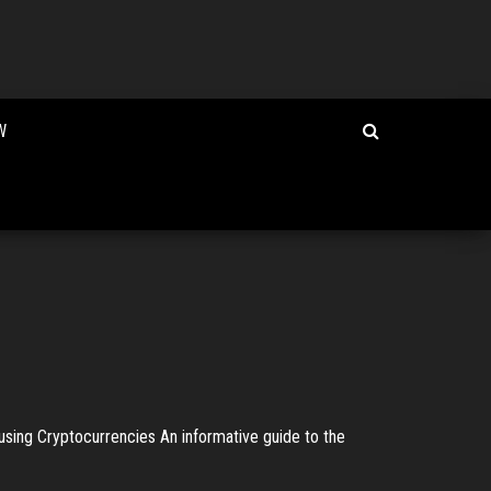
W
using Cryptocurrencies An informative guide to the