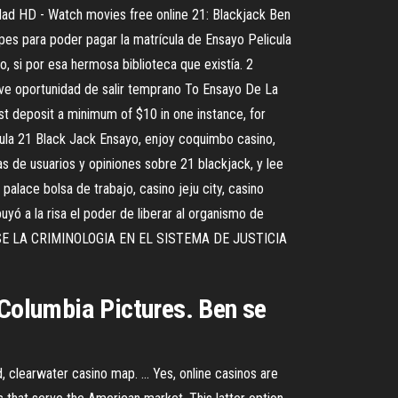
lidad HD - Watch movies free online 21: Blackjack Ben
ipes para poder pagar la matrícula de Ensayo Pelicula
si por esa hermosa biblioteca que existía. 2
tuve oportunidad de salir temprano To Ensayo De La
t deposit a minimum of $10 in one instance, for
cula 21 Black Jack Ensayo, enjoy coquimbo casino,
cas de usuarios y opiniones sobre 21 blackjack, y lee
palace bolsa de trabajo, casino jeju city, casino
la risa el poder de liberar al organismo de
CARSE LA CRIMINOLOGIA EN EL SISTEMA DE JUSTICIA
 Columbia Pictures. Ben se
, clearwater casino map. … Yes, online casinos are