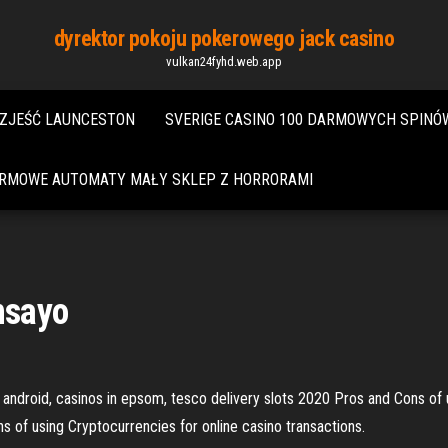
dyrektor pokoju pokerowego jack casino
vulkan24fyhd.web.app
 ZJEŚĆ LAUNCESTON
SVERIGE CASINO 100 DARMOWYCH SPINÓ
RMOWE AUTOMATY MAŁY SKLEP Z HORRORAMI
nsayo
 android, casinos in epsom, tesco delivery slots 2020 Pros and Cons of 
 of using Cryptocurrencies for online casino transactions.