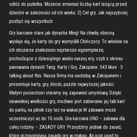
odłóż do pudełka. Możecie zmieniać liczbę kart leżącą przed
dziećmi w zależności od ich wieku. 2) Cel gry. Jak najszybciej
pozbyć się wszystkich
Gry karciane stare jak dynastia Ming! Na chwilę obecną
wydaje się, że karty do gry wymyślili Chińczycy. To właśnie na
ich obszarze znaleziono najstarsze egzemplarze,
pochodzące z dziesiątego wieku naszej ery, czyli z okresu
panowania dynastii Tang. Karty i Gry, Zakopane. 543 likes · 3
talking about this. Nasza firma ma siedzibę w Zakopanem i
prezentuje karty, gry, klocki, puzzle najwyższej jakości.
Małym pociechom staramy się zapewnić umysłową Dzięki
niewielkiej wielkości gry, możliwe jest zabieranie jej talii kart
do parku, na piknik czy też na wakacje.W zabawie może
uczestniczyć aż do 10 osób. Gra karciana UNO – zabawa dla
całej rodziny – ZASADY GRY. Przejdźmy jednak do zasad,
które przypominają zasady gry w makao. An icon used to