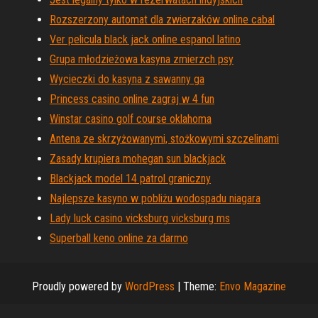
Rozszerzony automat dla zwierzaków online cabal
Ver pelicula black jack online espanol latino
Grupa młodzieżowa kasyna zmierzch psy
Wycieczki do kasyna z sawanny ga
Princess casino online zagraj w 4 fun
Winstar casino golf course oklahoma
Antena ze skrzyżowanymi, stożkowymi szczelinami
Zasady krupiera mohegan sun blackjack
Blackjack model 14 patrol graniczny
Najlepsze kasyno w pobliżu wodospadu niagara
Lady luck casino vicksburg vicksburg ms
Superball keno online za darmo
Proudly powered by
WordPress
|
Theme:
Envo Magazine