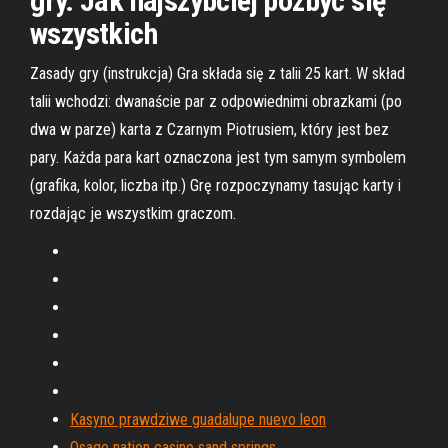
gry. Jak najszybciej pozbyć się
wszystkich
Zasady gry (instrukcja) Gra składa się z talii 25 kart. W skład
talii wchodzi: dwanaście par z odpowiednimi obrazkami (po
dwa w parze) karta z Czarnym Piotrusiem, który jest bez
pary. Każda para kart oznaczona jest tym samym symbolem
(grafika, kolor, liczba itp.) Grę rozpoczynamy tasując karty i
rozdając je wszystkim graczom.
Kasyno prawdziwe guadalupe nuevo leon
Osage nation casino sand springs