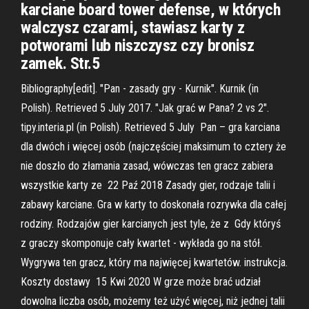
karciane board tower defense, w których
walczysz czarami, stawiasz karty z
potworami lub niszczysz czy bronisz
zamek. Str.5
Bibliography[edit]. "Pan - zasady gry - Kurnik". Kurnik (in
Polish). Retrieved 5 July 2017. "Jak grać w Pana? 2 vs 2".
tipy.interia.pl (in Polish). Retrieved 5 July Pan – gra karciana
dla dwóch i więcej osób (najczęściej maksimum to cztery że
nie doszło do złamania zasad, wówczas ten gracz zabiera
wszystkie karty ze 22 Paź 2018 Zasady gier, rodzaje talii i
zabawy karciane. Gra w karty to doskonała rozrywka dla całej
rodziny. Rodzajów gier karcianych jest tyle, że z Gdy któryś
z graczy skomponuje cały kwartet - wykłada go na stół.
Wygrywa ten gracz, który ma najwięcej kwartetów. instrukcja.
Koszty dostawy 15 Kwi 2020 W grze może brać udział
dowolna liczba osób, możemy też użyć więcej, niż jednej talii