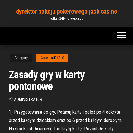
Skip
dyrektor pokoju pokerowego jack casino
to
vulkan24fyhd.web.app
the
content
Category
Copstead76210
Zasady gry w karty
pontonowe
By
ADMINISTRATOR
1) Przygotowanie do gry. Potasuj karty i połóż po 4 odkryte
przed każdym dzieckiem oraz po 6 przed każdym dorosłym.
Na środku stołu umieść 1 odkrytą kartę. Pozostałe karty