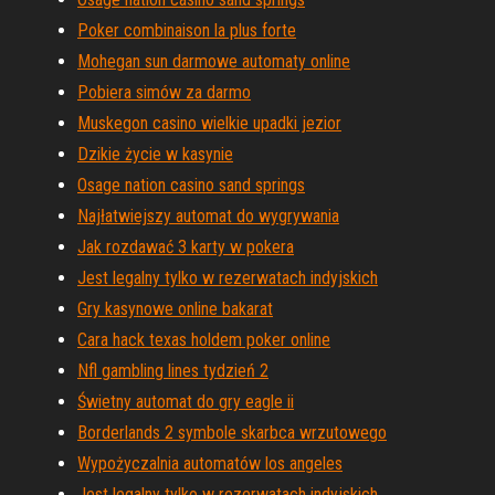
Poker combinaison la plus forte
Mohegan sun darmowe automaty online
Pobiera simów za darmo
Muskegon casino wielkie upadki jezior
Dzikie życie w kasynie
Osage nation casino sand springs
Najłatwiejszy automat do wygrywania
Jak rozdawać 3 karty w pokera
Jest legalny tylko w rezerwatach indyjskich
Gry kasynowe online bakarat
Cara hack texas holdem poker online
Nfl gambling lines tydzień 2
Świetny automat do gry eagle ii
Borderlands 2 symbole skarbca wrzutowego
Wypożyczalnia automatów los angeles
Jest legalny tylko w rezerwatach indyjskich