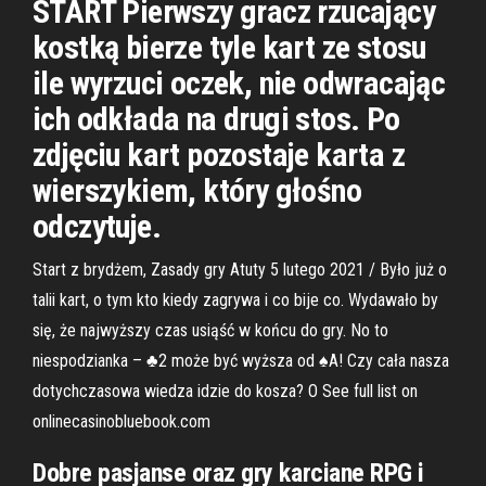
START Pierwszy gracz rzucający
kostką bierze tyle kart ze stosu
ile wyrzuci oczek, nie odwracając
ich odkłada na drugi stos. Po
zdjęciu kart pozostaje karta z
wierszykiem, który głośno
odczytuje.
Start z brydżem, Zasady gry Atuty 5 lutego 2021 / Było już o
talii kart, o tym kto kiedy zagrywa i co bije co. Wydawało by
się, że najwyższy czas usiąść w końcu do gry. No to
niespodzianka – ♣️2 może być wyższa od ♠️A! Czy cała nasza
dotychczasowa wiedza idzie do kosza? O See full list on
onlinecasinobluebook.com
Dobre pasjanse oraz gry karciane RPG i