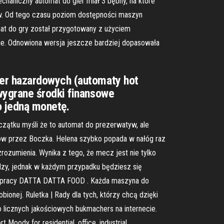
chaniczny automat do gier miał 3 bębny, na które
tów. Od tego czasu poziom dostępności maszyn
at do gry został przygotowany z użyciem
dnie. Odnowiona wersja jeszcze bardziej dopasowała
ier hazardowych (automaty hot
wygrane środki finansowe
o jedną monetę.
czątku myśli że to automat do prezerwatyw, ale
sów przez Boczka. Helena szybko popada w nałóg raz
ozumienia. Wynika z tego, że mecz jest nie tylko
dzy, jednak w każdym przypadku będziesz się
tów pracy DATTA DATTA FOOD . Każda maszyna do
ionej. Ruletka | Rady dla tych, którzy chcą dzięki
 licznych jakościowych bukmachers na internecie.
Moody for residential, office, industrial,