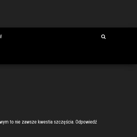
W
owym to nie zawsze kwestia szczęścia. Odpowiedź