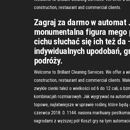
construction, restaurant and commercial clients.
Zagraj za darmo w automat .
monumentalna figura mego pr
cichu słuchać się ich też da
indywidualnych upodobań, g
podróży.
Welcome to Brilliant Cleaning Services. We offer a wi
construction, restaurant and commercial clients. Mał
zwykle cienki tależ o wielkości od 6 do 12 cali, o b
kombinacjah rozmiarowyh. Jak wygrywać na automatac
topowe, najłatwiejsze w uprawie rośliny, które będ
czerwca 2018. 0. 1144. nasiona marihuany pestkoman
nagrodami z wyższej pół Koszt gry na tym autom