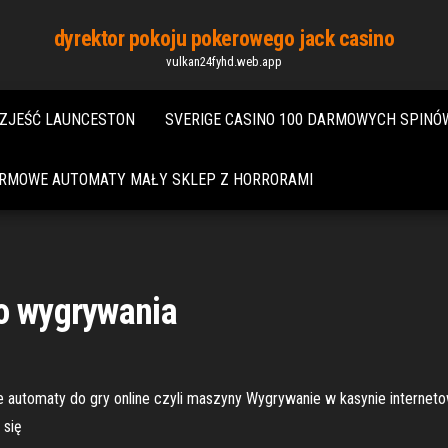
dyrektor pokoju pokerowego jack casino
vulkan24fyhd.web.app
 ZJEŚĆ LAUNCESTON
SVERIGE CASINO 100 DARMOWYCH SPINÓ
RMOWE AUTOMATY MAŁY SKLEP Z HORRORAMI
do wygrywania
 automaty do gry online czyli maszyny Wygrywanie w kasynie internet
i się