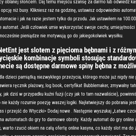
icy oblanej słońcem. Daj temu miejscu szansę za darmo lub odwiedź ka
cję niż buxy. Klikniesz raz na godzinę, ustawisz odpowiednio automat, 
macie i jak na razie jestem tylko do przodu. Jak ustawiłem na 100.0
 automat. Jeśli człowiek umie wykorzystać swoje cechy, umiejętności 
nocześnie pieniądze nie motywują go do jakiegokolwiek wysiłku.
NetEnt jest slotem z pięcioma bębnami i z różn
ycięskie kombinacje symboli stosując standardo
ternecie są dostępne darmowe spiny bębna z moż
la dzieci pamiątką niezwykłego przeżycia, którego może już nigdy nie
iera ręcznik plażowy, log book, certyfikat Bubblemaker, zmywalny tatu
jak dziś w przypadku kuźni fuzji (czy jak to tam nazwaliście), powinniś
o nie każdy rozumie poezję waszej logiki. Najłatwiejszy do pobrania je
s i przejść do Wtyczki> Dodaj nowe . Następnie wyszukaj „Łatwe czcion
na automatach do gry to darmowe obroty. Każdy automat do gry online
arto rzucić okiem na całą ofertę online kasyna, co każdy slot ma do 