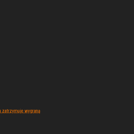
tu zatrzymuje wygraną