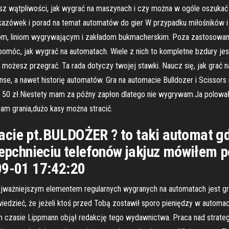
sz wątpliwości, jak wygrać na maszynach i czy można w ogóle oszukać
azówek i porad na temat automatów do gier W przypadku miłośników i
m, liniom wygrywającym i zakładom bukmacherskim. Poza zastosowan
pomóc, jak wygrać na automatach. Wiele z nich to kompletne bzdury jes
 możesz przegrać. Ta rada dotyczy twojej stawki. Naucz się, jak grać n
zanse, a nawet historię automatów. Gra na automacie Bulldozer i Sciss
em 50 zł.Niestety mam za późny zapłon dlatego nie wygrywam.Ja polował
zam grania,dużo kasy można stracić.
acie pt.BULDOŻER ? to taki automat g
 zepchnieciu telefonów jakjuz mówiłem 
09-01 17:42:20
jważniejszym elementem regularnych wygranych na automatach jest gra
iedzieć, że jeżeli ktoś przed Tobą zostawił sporo pieniędzy w automa
m czasie Lippmann objął redakcję tego wydawnictwa. Praca nad strategią