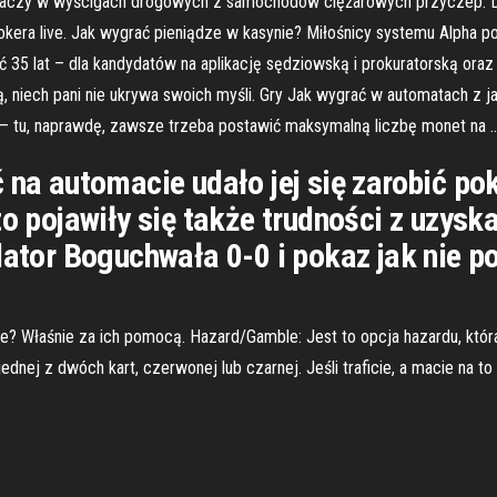
graczy w wyścigach drogowych z samochodów ciężarowych przyczep. Dl
i pokera live. Jak wygrać pieniądze w kasynie? Miłośnicy systemu Alpha
yć 35 lat – dla kandydatów na aplikację sędziowską i prokuratorską oraz
ą, niech pani nie ukrywa swoich myśli. Gry Jak wygrać w automatach z j
a – tu, naprawdę, zawsze trzeba postawić maksymalną liczbę monet na 
 na automacie udało jej się zarobić pok
to pojawiły się także trudności z uzys
lator Boguchwała 0-0 i pokaz jak nie p
? Właśnie za ich pomocą. Hazard/Gamble: Jest to opcja hazardu, któr
nej z dwóch kart, czerwonej lub czarnej. Jeśli traficie, a macie na to