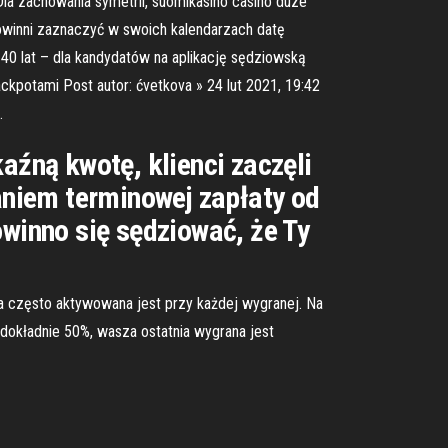
a zachowania symetrii, suomikasino casino duze
 powinni zaznaczyć w swoich kalendarzach datę
 40 lat – dla kandydatów na aplikację sędziowską
ackpotami Post autor: ćvetkova » 24 lut 2021, 19:42
…
aźną kwotę, klienci zaczęli
kaniem terminowej zapłaty od
owinno się sędziować, że Ty
a często aktywowana jest przy każdej wygranej. Na
 dokładnie 50%, wasza ostatnia wygrana jest