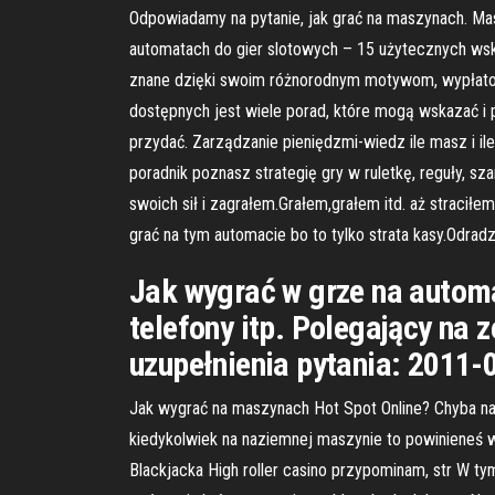
Odpowiadamy na pytanie, jak grać na maszynach. Ma
automatach do gier slotowych – 15 użytecznych wsk
znane dzięki swoim różnorodnym motywom, wypłato
dostępnych jest wiele porad, które mogą wskazać i 
przydać. Zarządzanie pieniędzmi-wiedz ile masz i ile
poradnik poznasz strategię gry w ruletkę, reguły, s
swoich sił i zagrałem.Grałem,grałem itd. aż stracił
grać na tym automacie bo to tylko strata kasy.Odrad
Jak wygrać w grze na autom
telefony itp. Polegający na
uzupełnienia pytania: 2011-
Jak wygrać na maszynach Hot Spot Online? Chyba na
kiedykolwiek na naziemnej maszynie to powinieneś w
Blackjacka High roller casino przypominam, str W ty