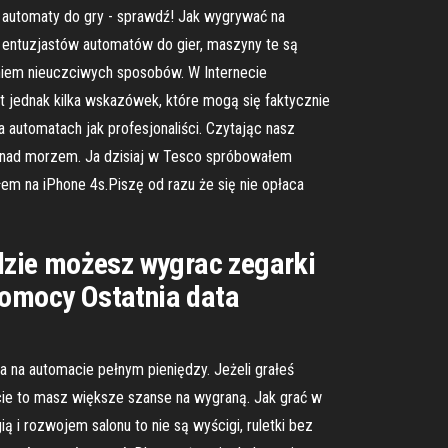
 automaty do gry - sprawdź! Jak wygrywać na
 entuzjastów automatów do gier, maszyny te są
iem nieuczciwych sposobów. W Internecie
t jednak kilka wskazówek, które mogą się faktycznie
a automatach jak profesjonaliści. Czytając nasz
ors nad morzem. Ja dzisiaj w Tesco spróbowałem
em na iPhone 4s.Piszę od razu że się nie opłaca
dzie możesz wygrac zegarki
pomocy Ostatnia data
 na automacie pełnym pieniędzy. Jeżeli grałeś
cie to masz większe szanse na wygraną. Jak grać w
 i rozwojem salonu to nie są wyścigi, ruletki bez