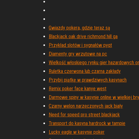
Gwiazdy pokera, gdzie teraz są
Blackjack oak drive richmond hill ga
Przykład slotów i sygnałów pyqt
Diamenty gry wrzutowe na pc
Wielkość włoskiego rynku gier hazardowych on
Ruletka czerwona lub czarna zakłady
Przybij piątkę w prawdziwych kasynach
Remix poker face kanye west
Darmowe spiny w kasynie online w wielkiej bry
Czarny welon narzeczonych jack biały
Need for speed ​​pro street blackjack
Transport do kasyna hardrock w tampie
Lucky eagle w kasynie poker