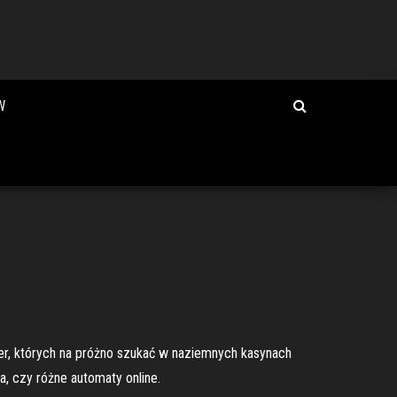
W
er, których na próżno szukać w naziemnych kasynach
, czy różne automaty online.