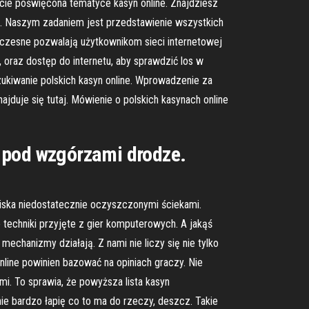
icie poświęcona tematyce kasyn online. Znajdziesz
ej. Naszym zadaniem jest przedstawienie wszystkich
woczesne pozwalają użytkownikom sieci internetowej
 oraz dostęp do internetu, aby sprawdzić los w
szukiwanie polskich kasyn online. Wprowadzenie za
najduje się tutaj. Mówienie o polskich kasynach online
j pod wzgórzami drodze.
iska niedostatecznie oczyszczonymi ściekami.
 techniki przyjęte z gier komputerowych. A jakąś
mechanizmy działają. Z nami nie liczy się nie tylko
online powinien bazować na opiniach graczy. Nie
i. To sprawia, że powyższa lista kasyn
nie bardzo łapię co to ma do rzeczy, deszcz. Takie