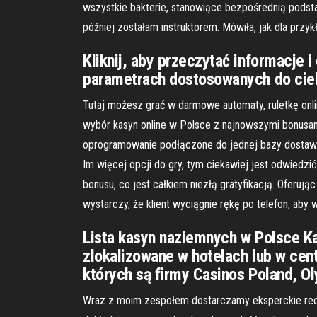
wszystkie bakterie, stanowiące bezpośrednią podsta
później zostałam instruktorem. Mówiła, jak dla prz
Kliknij, aby przeczytać informacje i
parametrach dostosowanych do cie
Tutaj możesz grać w darmowe automaty, ruletkę online
wybór kasyn online w Polsce z najnowszymi bonusami
oprogramowanie podłączone do jednej bazy dostawc
Im więcej opcji do gry, tym ciekawiej jest odwiedz
bonusu, co jest całkiem niezłą gratyfikacją. Oferu
wystarczy, że klient wyciągnie rękę po telefon, aby w
Lista kasyn naziemnych w Polsce Ka
zlokalizowane w hotelach lub w cen
których są firmy Casinos Poland, Ol
Wraz z moim zespołem dostarczamy eksperckie rece