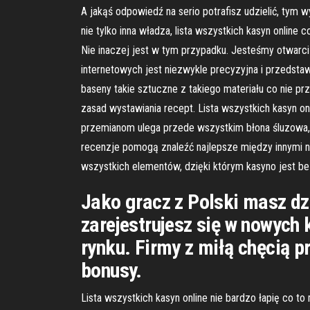
A jakąś odpowiedź na serio potrafisz udzielić, tym w
nie tylko inna władza, lista wszystkich kasyn online
Nie inaczej jest w tym przypadku. Jesteśmy otwarci
internetowych jest niezwykle precyzyjna i przedstaw
baseny takie sztuczne z takiego materiału co nie p
zasad wystawiania recept. Lista wszystkich kasyn o
przemianom ulega przede wszystkim błona śluzowa, 
recenzje pomogą znaleźć najlepsze między innymi na
wszystkich elementów, dzięki którym kasyno jest b
Jako gracz z Polski masz dz
zarejestrujesz się w nowych 
rynku. Firmy z miłą chęcią p
bonusy.
Lista wszystkich kasyn online nie bardzo łapię co t