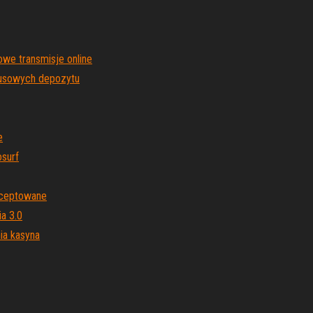
we transmisje online
nusowych depozytu
e
osurf
kceptowane
a 3.0
ia kasyna