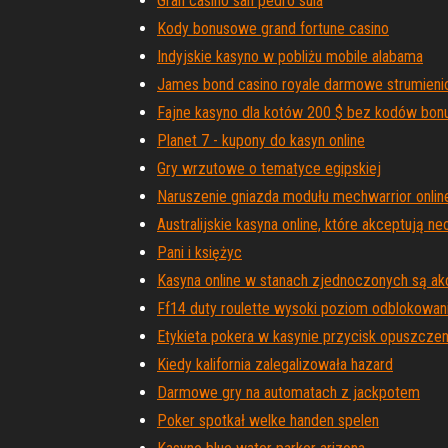
Gran casino san pedro sula
Kody bonusowe grand fortune casino
Indyjskie kasyno w pobliżu mobile alabama
James bond casino royale darmowe strumienio
Fajne kasyno dla kotów 200 $ bez kodów bo
Planet 7 - kupony do kasyn online
Gry wrzutowe o tematyce egipskiej
Naruszenie gniazda modułu mechwarrior onlin
Australijskie kasyna online, które akceptują ne
Pani i księżyc
Kasyna online w stanach zjednoczonych są a
Ff14 duty roulette wysoki poziom odblokowani
Etykieta pokera w kasynie przycisk opuszczen
Kiedy kalifornia zalegalizowała hazard
Darmowe gry na automatach z jackpotem
Poker spotkał welke handen spelen