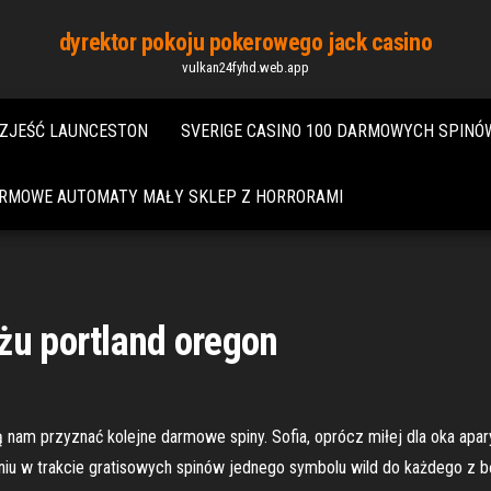
dyrektor pokoju pokerowego jack casino
vulkan24fyhd.web.app
 ZJEŚĆ LAUNCESTON
SVERIGE CASINO 100 DARMOWYCH SPINÓ
RMOWE AUTOMATY MAŁY SKLEP Z HORRORAMI
żu portland oregon
 nam przyznać kolejne darmowe spiny. Sofia, oprócz miłej dla oka apar
aniu w trakcie gratisowych spinów jednego symbolu wild do każdego z 