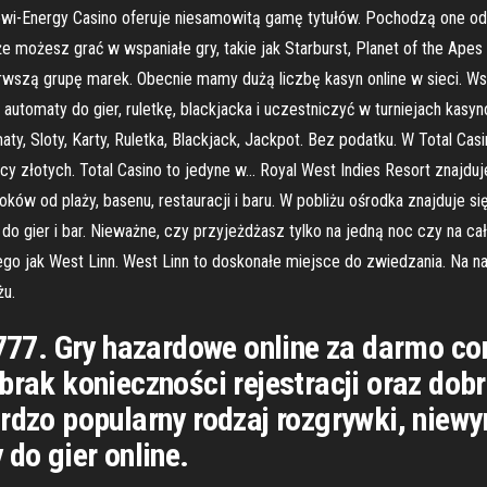
towi-Energy Casino oferuje niesamowitą gamę tytułów. Pochodzą one 
e możesz grać w wspaniałe gry, takie jak Starburst, Planet of the Ape
ierwszą grupę marek. Obecnie mamy dużą liczbę kasyn online w sieci. W
tomaty do gier, ruletkę, blackjacka i uczestniczyć w turniejach kasyno
aty, Sloty, Karty, Ruletka, Blackjack, Jackpot. Bez podatku. W Total Ca
y złotych. Total Casino to jedyne w… Royal West Indies Resort znajduj
oków od plaży, basenu, restauracji i baru. W pobliżu ośrodka znajduje s
do gier i bar. Nieważne, czy przyjeżdżasz tylko na jedną noc czy na cał
iego jak West Linn. West Linn to doskonałe miejsce do zwiedzania. Na
żu.
7. Gry hazardowe online za darmo cora
brak konieczności rejestracji oraz dob
ardzo popularny rodzaj rozgrywki, nie
 do gier online.