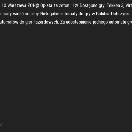
0 Warszawa ZON@ Opłata za żeton : 1zł Dostępne gry: Tekken 3, Virtua 
automaty widać od ulicy Nielegalne automaty do gry w Golubiu-Dobrzyniu
automatów do gier hazardowych. Za udostepnienie jednego automatu gro
un