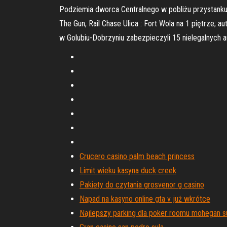
Podziemia dworca Centralnego w pobliżu przystanku 1
The Gun, Rail Chase Ulica : Fort Wola na 1 piętrze; 
w Golubiu-Dobrzyniu zabezpieczyli 15 nielegalnych 
Crucero casino palm beach princess
Limit wieku kasyna duck creek
Pakiety do czytania grosvenor g casino
Napad na kasyno online gta v już wkrótce
Najlepszy parking dla poker roomu mohegan s