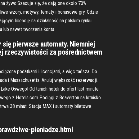
i na żywo.Szacuje się, że dają one około 70%
liwe wzory, motywy, tematy i bonusowe gry. Gdzie
ącym licencję na działalność na polskim rynku.
a lub nawet tworzenia konta.
y się pierwsze automaty. Niemniej
nej rzeczywistości za pośrednictwem
bciążona podatkami i licencjami, a więc tańsza. Do
vada i Massachusetts. Anuluj większość rezerwacji.
ake Oswego! Od tanich hoteli do ofert last minute.
swego z Hotels.com Pociągi z Beaverton na lotnisko
 trwa 38 minut. Stacja MAX i automaty biletowe
-prawdziwe-pieniadze.html