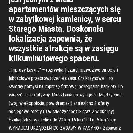
apartamentów mieszczących się
w zabytkowej kamienicy, w sercu
Starego Miasta. Doskonała
lokalizacja zapewnia, że
wszystkie atrakcje są w zasięgu
kilkuminutowego spaceru.
„Imprezy kasyno” – rozrywka, hazard, prawdziwe emocje i
jakościowe przeprowadzenie czasu. Gry kasynowe – to
świetny pomysł na imprezę firmową, pożegnalne bankiety lub
wieczór charytatywny. Mieszkania do wynajęcia Międzychód
(woj. wielkopolskie, pow. śremski) znaleziono 2 oferty
noclegowe oferty (0 w Międzychodzie oraz 2 w okolicy)
Szukaj także w okolicy do 20 km 15 km 10 km 5 km 2 km
WYNAJEM URZĄDZEŃ DO ZABAWY W KASYNO • Zabawa z