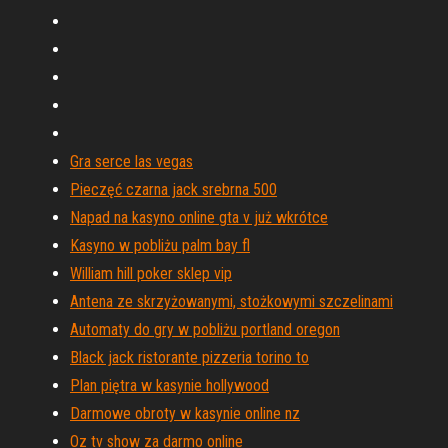
Gra serce las vegas
Pieczęć czarna jack srebrna 500
Napad na kasyno online gta v już wkrótce
Kasyno w pobliżu palm bay fl
William hill poker sklep vip
Antena ze skrzyżowanymi, stożkowymi szczelinami
Automaty do gry w pobliżu portland oregon
Black jack ristorante pizzeria torino to
Plan piętra w kasynie hollywood
Darmowe obroty w kasynie online nz
Oz tv show za darmo online