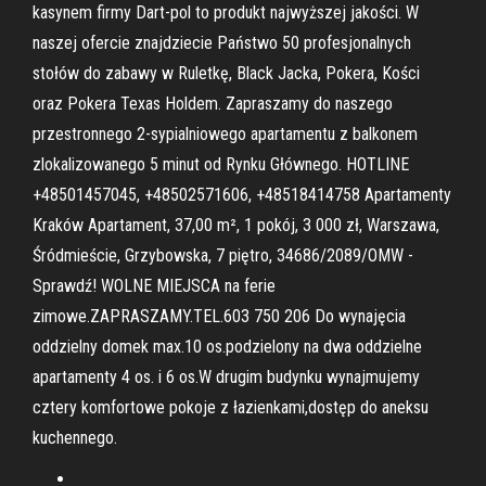
kasynem firmy Dart-pol to produkt najwyższej jakości. W
naszej ofercie znajdziecie Państwo 50 profesjonalnych
stołów do zabawy w Ruletkę, Black Jacka, Pokera, Kości
oraz Pokera Texas Holdem. Zapraszamy do naszego
przestronnego 2-sypialniowego apartamentu z balkonem
zlokalizowanego 5 minut od Rynku Głównego. HOTLINE
+48501457045, +48502571606, +48518414758 Apartamenty
Kraków Apartament, 37,00 m², 1 pokój, 3 000 zł, Warszawa,
Śródmieście, Grzybowska, 7 piętro, 34686/2089/OMW -
Sprawdź! WOLNE MIEJSCA na ferie
zimowe.ZAPRASZAMY.TEL.603 750 206 Do wynajęcia
oddzielny domek max.10 os.podzielony na dwa oddzielne
apartamenty 4 os. i 6 os.W drugim budynku wynajmujemy
cztery komfortowe pokoje z łazienkami,dostęp do aneksu
kuchennego.