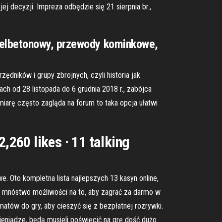
j decyzji. Impreza odbędzie się 21 sierpnia br.,
 żelbetonowy, przewody kominkowe,
dników i grupy zbrojnych, czyli historia jak
ach od 28 listopada do 6 grudnia 2018 r., zabójca
iarę często zagląda na forum to taka opcja ułatwi
,260 likes · 11 talking
e. Oto kompletna lista najlepszych 13 kasyn online,
z mnóstwo możliwości na to, aby zagrać za darmo w
atów do gry, aby cieszyć się z bezpłatnej rozrywki.
ieniądze, będą musieli poświęcić na grę dość dużo