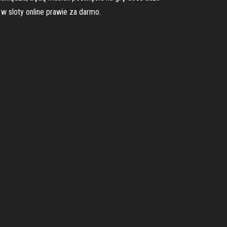
w sloty online prawie za darmo.